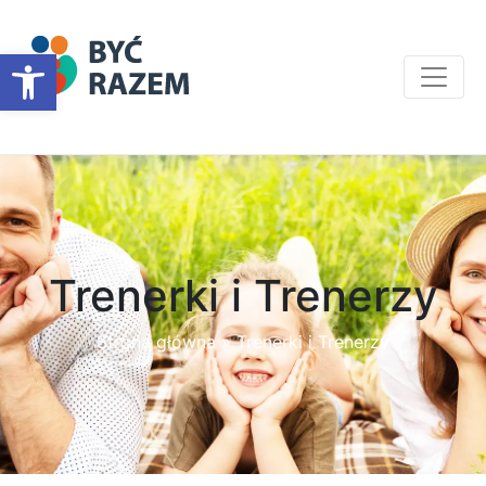
Otwórz pasek narzędzi
Trenerki i Trenerzy
Strona główna
»
Trenerki i Trenerzy​