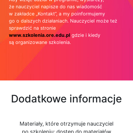
że nauczyciel napisze do nas wiadomość
w zakładce „Kontakt”, a my poinformujemy
go o dalszych działaniach. Nauczyciel może też
sprawdzić na stronie
www.szkolenia.ore.edu.pl
gdzie i kiedy
są organizowane szkolenia.
Dodatkowe informacje
Materiały, które otrzymuje nauczyciel
po szkoleniu: dostęp do materiałów