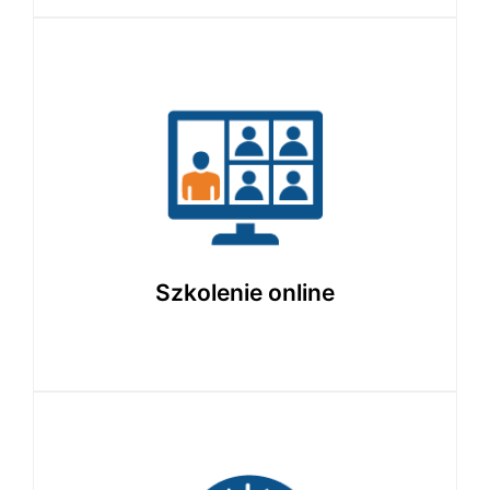
2 godziny
Zajęcia na żywo przez platformę
clickmeeting. Wygodna forma nauki
z możliwością interakcji z prowadzącym
z dowolnego miejsca.
Szkolenie online