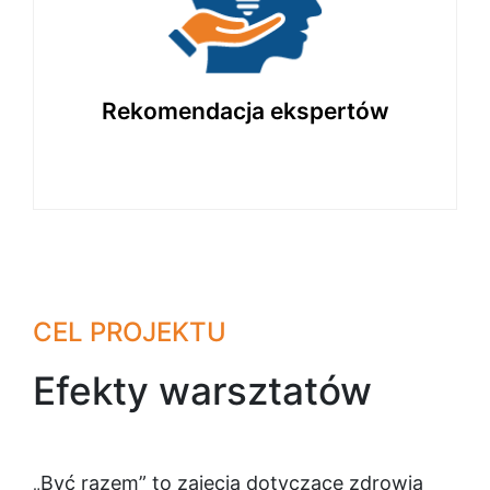
Programy opracowane i polecane
przez specjalistów w dziedzinie edukacji
i metodyki nauczania.
Rekomendacja ekspertów
CEL PROJEKTU
Efekty warsztatów
„Być razem” to zajęcia dotyczące zdrowia