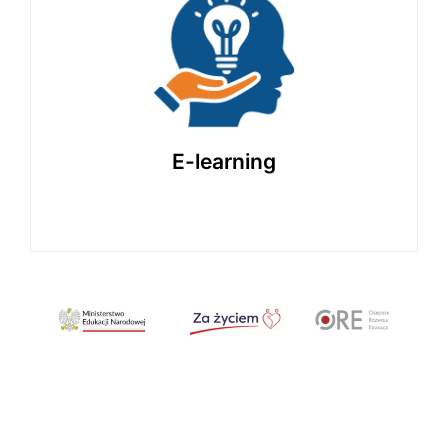
20 godzin
Samodzielna nauka online z dostępem
do multimedialnych materiałów, testów
i ćwiczeń. Uczysz się kiedy chcesz
i w swoim tempie.
E-learning