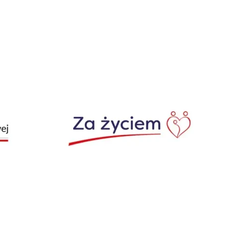
główna
O projekcie
Materiały
Trenerki i Trener