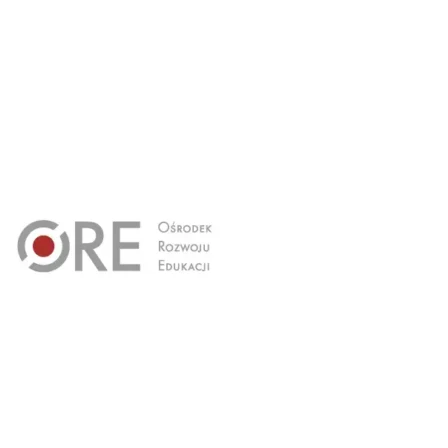
zy​
Kontakt